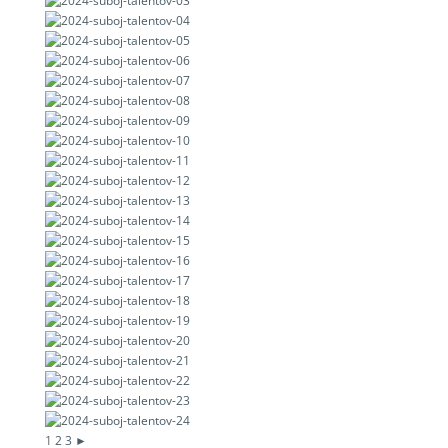
1
2
3
►