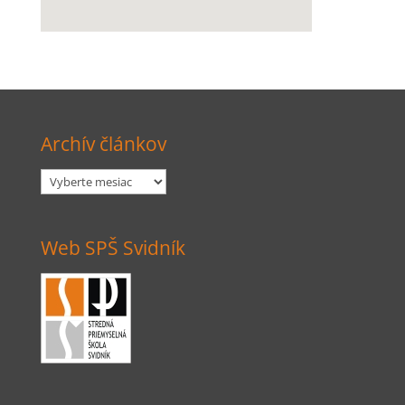
Archív článkov
Archív
článkov
Web SPŠ Svidník