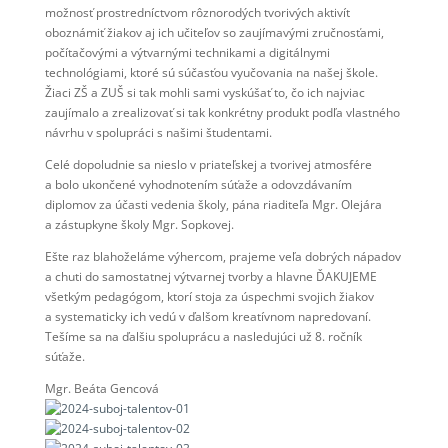
možnosť prostredníctvom rôznorodých tvorivých aktivít
oboznámiť žiakov aj ich učiteľov so zaujímavými zručnosťami,
počítačovými a výtvarnými technikami a digitálnymi
technológiami, ktoré sú súčasťou vyučovania na našej škole.
Žiaci ZŠ a ZUŠ si tak mohli sami vyskúšať to, čo ich najviac
zaujímalo a zrealizovať si tak konkrétny produkt podľa vlastného
návrhu v spolupráci s našimi študentami.
Celé dopoludnie sa nieslo v priateľskej a tvorivej atmosfére
a bolo ukončené vyhodnotením súťaže a odovzdávaním
diplomov za účasti vedenia školy, pána riaditeľa Mgr. Olejára
a zástupkyne školy Mgr. Sopkovej.
Ešte raz blahoželáme výhercom, prajeme veľa dobrých nápadov
a chuti do samostatnej výtvarnej tvorby a hlavne ĎAKUJEME
všetkým pedagógom, ktorí stoja za úspechmi svojich žiakov
a systematicky ich vedú v ďalšom kreatívnom napredovaní.
Tešíme sa na ďalšiu spoluprácu a nasledujúci už 8. ročník
súťaže.
Mgr. Beáta Gencová