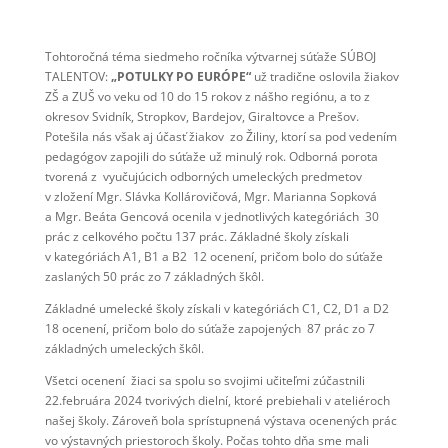
Tohtoročná téma siedmeho ročníka výtvarnej súťaže SÚBOJ
TALENTOV:
„POTULKY PO EURÓPE“
už tradične oslovila žiakov
ZŠ a ZUŠ vo veku od 10 do 15 rokov z nášho regiónu, a to z
okresov Svidník, Stropkov, Bardejov, Giraltovce a Prešov.
Potešila nás však aj účasť žiakov zo Žiliny, ktorí sa pod vedením
pedagógov zapojili do súťaže už minulý rok. Odborná porota
tvorená z vyučujúcich odborných umeleckých predmetov
v zložení Mgr. Slávka Kollárovičová, Mgr. Marianna Sopková
a Mgr. Beáta Gencová ocenila v jednotlivých kategóriách 30
prác z celkového počtu 137 prác. Základné školy získali
v kategóriách A1, B1 a B2 12 ocenení, pričom bolo do súťaže
zaslaných 50 prác zo 7 základných škôl.
Základné umelecké školy získali v kategóriách C1, C2, D1 a D2
18 ocenení, pričom bolo do súťaže zapojených 87 prác zo 7
základných umeleckých škôl.
Všetci ocenení žiaci sa spolu so svojimi učiteľmi zúčastnili
22.februára 2024 tvorivých dielní, ktoré prebiehali v ateliéroch
našej školy. Zároveň bola sprístupnená výstava ocenených prác
vo výstavných priestoroch školy.
Počas tohto dňa sme mali