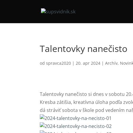
Talentovky nanečisto
od
spravca2020
|
20. apr 2024
|
Archív
,
Novin
Talentovky nanečisto si dnes v sobotu 20
Kresba zátišia, kreatívna úloha podľa zv
dá stráviť sobota v škole pod vedením na