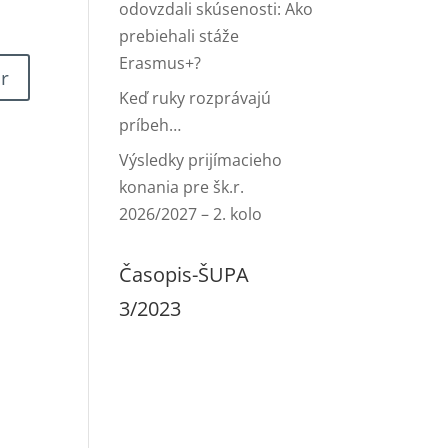
odovzdali skúsenosti: Ako
prebiehali stáže
Erasmus+?
Keď ruky rozprávajú
príbeh…
Výsledky prijímacieho
konania pre šk.r.
2026/2027 – 2. kolo
Časopis-ŠUPA
3/2023