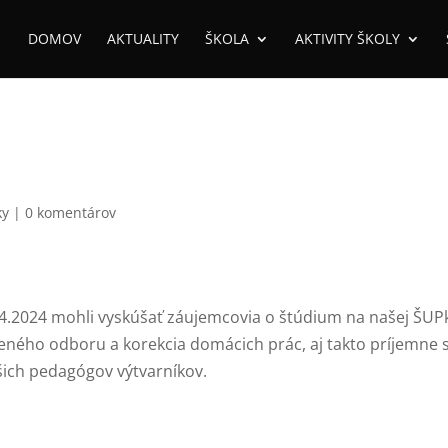
DOMOV
AKTUALITY
ŠKOLA
AKTIVITY ŠKOLY
ky
|
0 komentárov
.4.2024 mohli vyskúšať záujemcovia o štúdium na našej ŠUP
oleného odboru a korekcia domácich prác, aj takto príjemne 
šich pedagógov výtvarníkov.