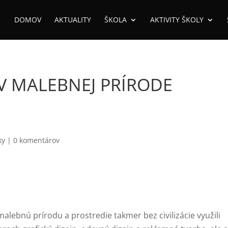
DOMOV
AKTUALITY
ŠKOLA
AKTIVITY ŠKOLY
V MALEBNEJ PRÍRODE
ky
|
0 komentárov
lebnú prírodu a prostredie takmer bez civilizácie využili