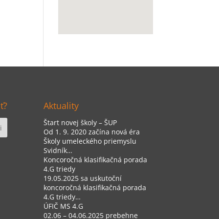
ť?
Aktuality
Štart novej školy – ŠUP
Od 1. 9. 2020 začína nová éra
Školy umeleckého priemyslu
Svidník…
Koncoročná klasifikačná porada
4.G triedy
19.05.2025 sa uskutoční
koncoročná klasifikačná porada
4.G triedy…
ÚFIČ MS 4.G
02.06 – 04.06.2025 prebehne