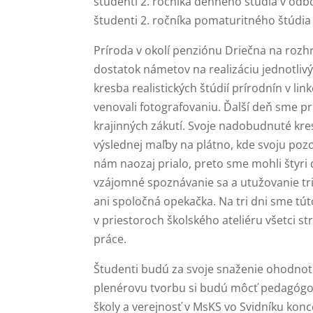
študenti 2. ročníka denného štúdia v odbo
študenti 2. ročníka pomaturitného štúdia
Príroda v okolí penziónu Driečna na roz
dostatok námetov na realizáciu jednotliv
kresba realistických štúdií prírodnín v li
venovali fotografovaniu. Ďalší deň sme p
krajinných zákutí. Svoje nadobudnuté kres
výslednej maľby na plátno, kde svoju pozo
nám naozaj prialo, preto sme mohli štyri 
vzájomné spoznávanie sa a utužovanie tr
ani spoločná opekačka. Na tri dni sme tút
v priestoroch školského ateliéru všetci st
práce.
Študenti budú za svoje snaženie ohodnot
plenérovu tvorbu si budú môcť pedagógovia
školy a verejnosť v MsKS vo Svidníku ko