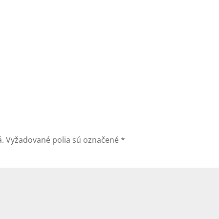
á.
Vyžadované polia sú označené
*