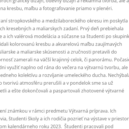
roch grafický dizajn, odevný dizajn a reklamná tvorba, ale a
 na kresbu, maľbu a fotografovanie priamo v plenéri.
hraní stropkovského a medzilaboreckého okresu im poskytla
ých kresebných a maliarskych zadaní. Prvý deň prebiehala
nke a ich valérová modelácia a súčasne sa študenti po skupin
ridali kolorovanú kresbu a akvarelovú maľbu zaujímavých
liarske a maliarske skúsenosti a zručnosti pretavili do
rnosť zamerali na väčší krajinný celok, či panorámu. Počasi
dni využiť naplno od rána do večera na výtvarnú tvorbu, ale 
iedneho kolektívu a rozvíjanie umeleckého ducha. Nechýbal
o tvorivú atmosféru prerušili a v pondelok sme sa už
retli a ešte dokončovali a paspartovali zhotovené výtvarné
ení známkou v rámci predmetu Výtvarná príprava. Ich
, študenti školy a ich rodičia pozrieť na výstave v priesto
ncom kalendárneho roku 2023. Študenti pracovali pod