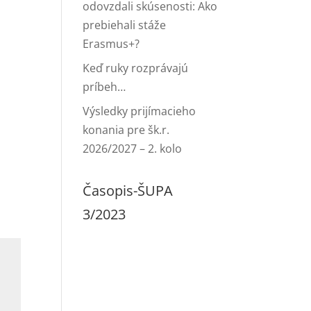
odovzdali skúsenosti: Ako
prebiehali stáže
Erasmus+?
Keď ruky rozprávajú
príbeh…
Výsledky prijímacieho
konania pre šk.r.
2026/2027 – 2. kolo
Časopis-ŠUPA
3/2023