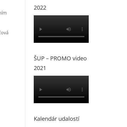
2022
ením
vá
ŠUP – PROMO video
2021
Kalendár udalostí