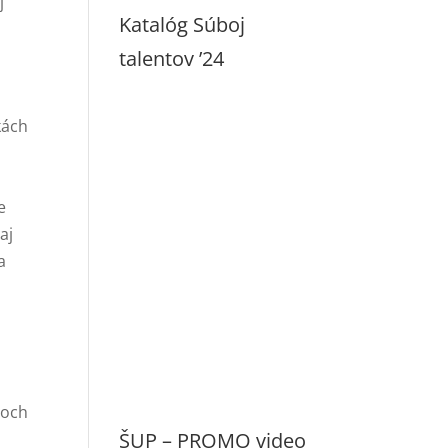
j
Katalóg Súboj
talentov ’24
kách
e
aj
a
roch
ŠUP – PROMO video