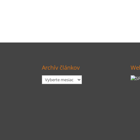
Archív článkov
Web
Archív
článkov