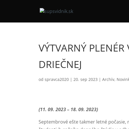
VÝTVARNÝ PLENÉR 
DRIEČNEJ
od
spravca2020
|
20. sep 2023
|
Archív
,
Novin
(11. 09. 2023 – 18. 09. 2023)
Septembrové ešte takmer letné počasie, ma