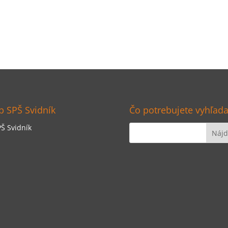
 SPŠ Svidník
Čo potrebujete vyhľada