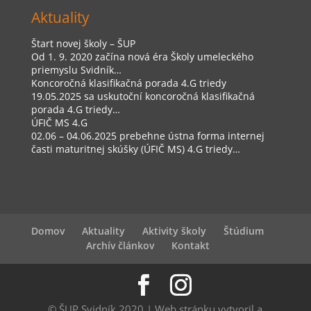
Aktuality
Štart novej školy – ŠUP
Od 1. 9. 2020 začína nová éra Školy umeleckého
priemyslu Svidník…
Koncoročná klasifikačná porada 4.G triedy
19.05.2025 sa uskutoční koncoročná klasifikačná
porada 4.G triedy…
ÚFIČ MS 4.G
02.06 – 04.06.2025 prebehne ústna forma internej
časti maturitnej skúšky (ÚFIČ MS) 4.G triedy…
Domov
Aktuality
Aktivity školy
Štúdium
Archív článkov
Kontakt
© ŠUP Svidník 2020 | Web stránku vytvoril a