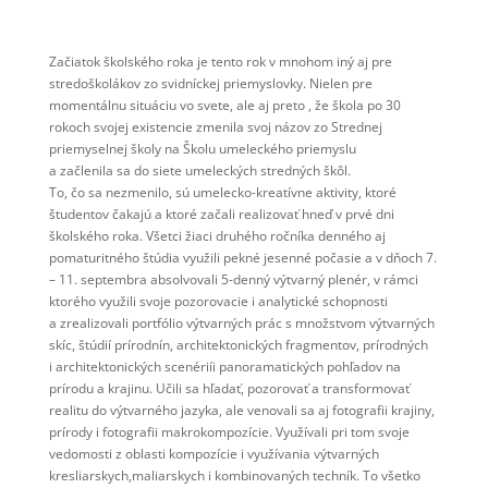
Začiatok školského roka je tento rok v mnohom iný aj pre
stredoškolákov zo svidníckej priemyslovky. Nielen pre
momentálnu situáciu vo svete, ale aj preto , že škola po 30
rokoch svojej existencie zmenila svoj názov zo Strednej
priemyselnej školy na Školu umeleckého priemyslu
a začlenila sa do siete umeleckých stredných škôl.
To, čo sa nezmenilo, sú umelecko-kreatívne aktivity, ktoré
študentov čakajú a ktoré začali realizovať hneď v prvé dni
školského roka. Všetci žiaci druhého ročníka denného aj
pomaturitného štúdia využili pekné jesenné počasie a v dňoch 7.
– 11. septembra absolvovali 5-denný výtvarný plenér, v rámci
ktorého využili svoje pozorovacie i analytické schopnosti
a zrealizovali portfólio výtvarných prác s množstvom výtvarných
skíc, štúdií prírodnín, architektonických fragmentov, prírodných
i architektonických scenériíi panoramatických pohľadov na
prírodu a krajinu. Učili sa hľadať, pozorovať a transformovať
realitu do výtvarného jazyka, ale venovali sa aj fotografii krajiny,
prírody i fotografii makrokompozície. Využívali pri tom svoje
vedomosti z oblasti kompozície i využívania výtvarných
kresliarskych,maliarskych i kombinovaných techník. To všetko