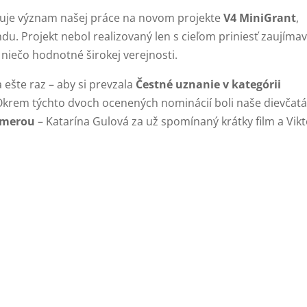
dzuje význam našej práce na novom projekte
V4 MiniGrant
,
. Projekt nebol realizovaný len s cieľom priniesť zaujíma
ť niečo hodnotné širokej verejnosti.
ešte raz – aby si prevzala
Čestné uznanie v kategórii
 Okrem týchto dvoch ocenených nominácií boli naše dievčat
amerou
– Katarína Gulová za už spomínaný krátky film a Vikt