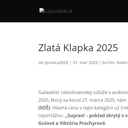
Zlatá Klapka 2025
od
spravca2020
|
31. mar 2025
|
Archív
,
Novin
Galavečer celoslovenskej súťaže v audiovi
2025, ktorý sa konal 27. marca 2025, nám 
(SOŠ)
. Hlavná cena v tejto kategórii už t
reportážou
„Suprasl – poklad skrytý v s
Gulová a Viktória Prochyrová
.