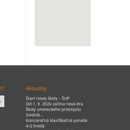
ť?
Aktuality
Štart novej školy – ŠUP
Od 1. 9. 2020 začína nová éra
Školy umeleckého priemyslu
Svidník…
Koncoročná klasifikačná porada
4.G triedy