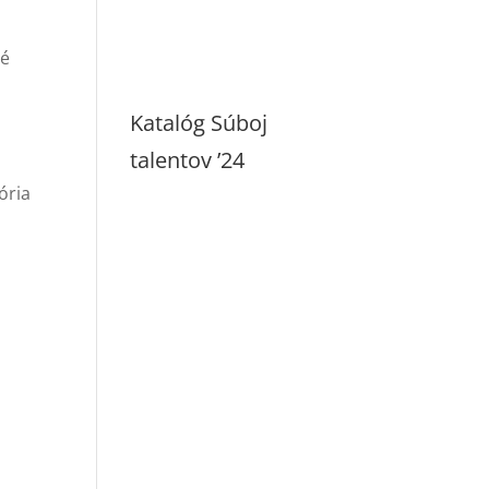
vé
Katalóg Súboj
talentov ’24
á
ória