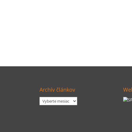
Archív článkov
Web
Archív
článkov