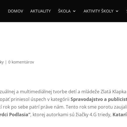
DOMOV
AKTUALITY
ŠKOLA
AKTIVITY ŠKOLY
ky
|
0 komentárov
zuálnej a multimediálnej tvorbe detí a mládeže Zlatá Klapka
opäť priniesol úspech v kategórii
Spravodajstvo a publicis
retí rok po sebe patrí práve nám. Tento rok sme porotu zaujal
rdci Podlasia“
, ktorej autorkami sú žiačky 4.G triedy,
Katar