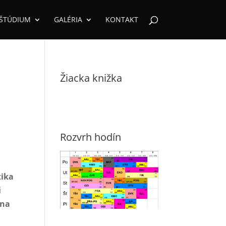
ŠTÚDIUM
GALÉRIA
KONTAKT
Žiacka knižka
Rozvrh hodín
tika
i
ína