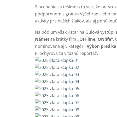
Z ocenenia sa tešíme o to viac, že potvr
podporenom z grantu Vyšehradského fondu
aktivity pre našich žiakov, ale aj ponúknu
Na pódium však Katarína Gulová vystúpila 
Námet
za krátky film
„OFFline, ONlife“
.
nominované aj v kategórii
Výkon pred k
Prochyrová za víťaznú reportáž.