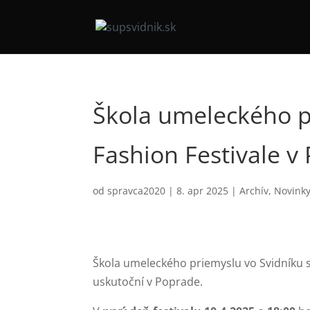
Škola umeleckého 
Fashion Festivale v
od
spravca2020
|
8. apr 2025
|
Archív
,
Novink
Škola umeleckého priemyslu vo Svidníku s
uskutoční v Poprade.