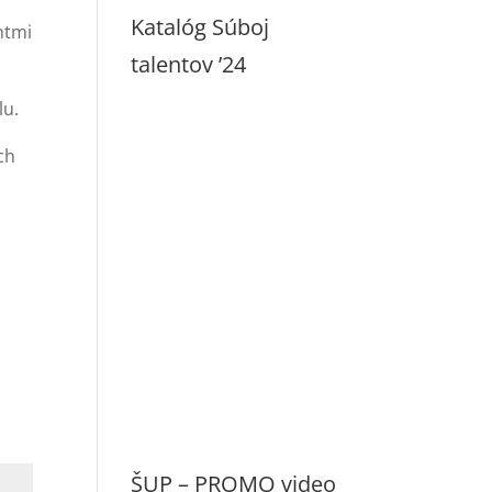
Katalóg Súboj
ntmi
talentov ’24
lu.
ch
ŠUP – PROMO video