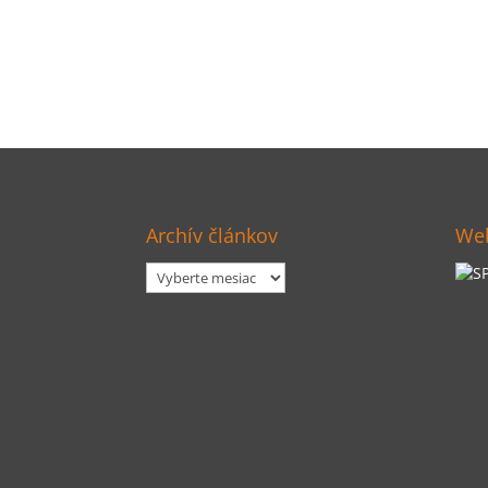
Archív článkov
Web
Archív
článkov