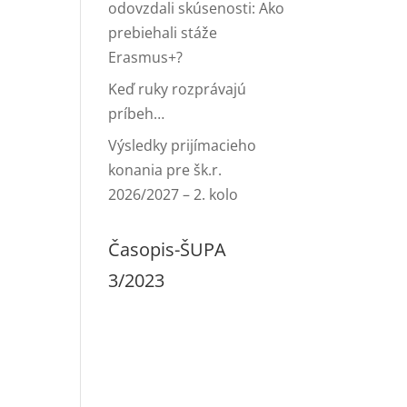
odovzdali skúsenosti: Ako
prebiehali stáže
Erasmus+?
Keď ruky rozprávajú
príbeh…
Výsledky prijímacieho
konania pre šk.r.
2026/2027 – 2. kolo
Časopis-ŠUPA
3/2023