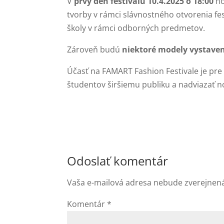
V
prvý deň festivalu 10.4.2025 o 18:00
ho
tvorby v rámci slávnostného otvorenia f
školy v rámci odborných predmetov.
Zároveň budú
niektoré modely vystavené
Účasť na FAMART Fashion Festivale je pre 
študentov širšiemu publiku a nadviazať 
Odoslať komentár
Vaša e-mailová adresa nebude zverejnen
Komentár
*