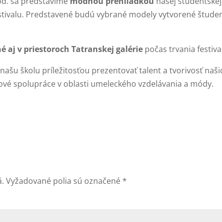
d. sa predstavíme
módnou prehliadkou
našej študentskej
estivalu. Predstavené budú vybrané modely vytvorené štude
 aj v priestoroch Tatranskej galérie
počas trvania festiva
našu školu príležitosťou prezentovať talent a tvorivosť naši
nové spolupráce v oblasti umeleckého vzdelávania a módy.
á.
Vyžadované polia sú označené
*