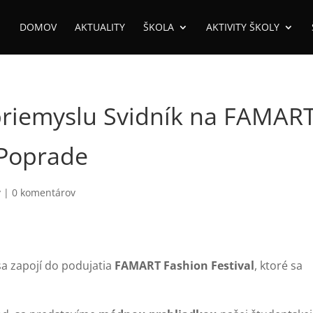
DOMOV
AKTUALITY
ŠKOLA
AKTIVITY ŠKOLY
priemyslu Svidník na FAMAR
 Poprade
y
|
0 komentárov
a zapojí do podujatia
FAMART Fashion Festival
, ktoré sa