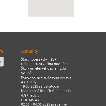
ť?
Aktuality
Štart novej školy – ŠUP
Od 1. 9. 2020 začína nová éra
Školy umeleckého priemyslu
Svidník…
Koncoročná klasifikačná porada
4.G triedy
19.05.2025 sa uskutoční
koncoročná klasifikačná porada
4.G triedy…
ÚFIČ MS 4.G
02.06 – 04.06.2025 prebehne