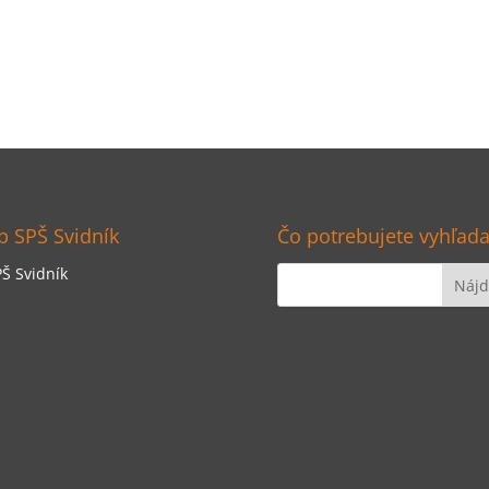
 SPŠ Svidník
Čo potrebujete vyhľada