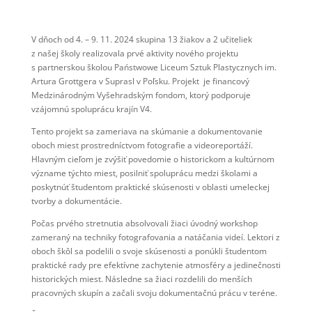
V dňoch od 4. – 9. 11. 2024 skupina 13 žiakov a 2 učiteliek
z našej školy realizovala prvé aktivity nového projektu
s partnerskou školou Państwowe Liceum Sztuk Plastycznych im.
Artura Grottgera v Suprasl v Poľsku. Projekt je financový
Medzinárodným Vyšehradským fondom, ktorý podporuje
vzájomnú spoluprácu krajín V4.
Tento projekt sa zameriava na skúmanie a dokumentovanie
oboch miest prostredníctvom fotografie a videoreportáží.
Hlavným cieľom je zvýšiť povedomie o historickom a kultúrnom
význame týchto miest, posilniť spoluprácu medzi školami a
poskytnúť študentom praktické skúsenosti v oblasti umeleckej
tvorby a dokumentácie.
Počas prvého stretnutia absolvovali žiaci úvodný workshop
zameraný na techniky fotografovania a natáčania videí. Lektori z
oboch škôl sa podelili o svoje skúsenosti a ponúkli študentom
praktické rady pre efektívne zachytenie atmosféry a jedinečnosti
historických miest. Následne sa žiaci rozdelili do menších
pracovných skupín a začali svoju dokumentačnú prácu v teréne.