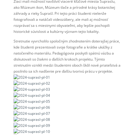
Žiaci mali možnosť navštíviť viaceré kľúčové miesta Supraslu,
ako Múzeum ikon, Múzeum tlače a prírodné krásy botanickej
záhrady a rieky Supraśl. Pri tejto práci študenti nielenže
fotografovali a natáčali videozábery, ale mali aj možnosť
rozprávať sa s miestnymi obyvateľmi, aby lepšie pochopili
historické súvislosti a kultúrny význam tejto lokality.
Stretnutie vyvrcholilo spoločným zhodnotením doterajšej práce,
kde študenti prezentovali svoje fotografie a krátke ukážky z
natočeného materiálu. Pedagógovia poskytli spätnú väzbu a
diskutovali so žiakmi o ďalších krokoch projektu. Týmto
stretnutím vznikli medzi študentmi oboch škôl nové priateľstvá a
posilnilo sa ich nadšenie pre ďalšiu tvorivú prácu v projekte.