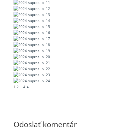
1
2
...
4
►
Odoslať komentár