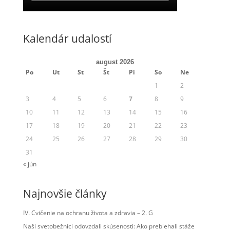
Kalendár udalostí
august 2026
Po
Ut
St
Št
Pi
So
Ne
1
2
3
4
5
6
7
8
9
10
11
12
13
14
15
16
17
18
19
20
21
22
23
24
25
26
27
28
29
30
31
« jún
Najnovšie články
IV. Cvičenie na ochranu života a zdravia – 2. G
Naši svetobežníci odovzdali skúsenosti: Ako prebiehali stáže