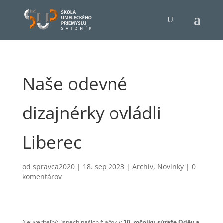
Naše odevné
dizajnérky ovládli
Liberec
od
spravca2020
|
18. sep 2023
|
Archív
,
Novinky
|
0
komentárov
Neuveriteľný úspech našich žiačok v
10. ročníku súťaže Oděv a