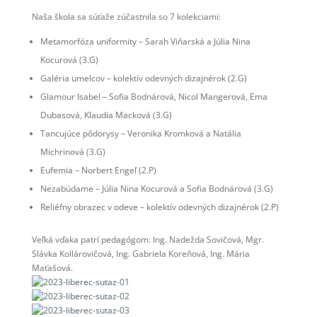
Naša škola sa súťaže zúčastnila so 7 kolekciami:
Metamorfóza uniformity – Sarah Viňarská a Júlia Nina
Kocurová (3.G)
Galéria umelcov – kolektív odevných dizajnérok (2.G)
Glamour Isabel – Sofia Bodnárová, Nicol Mangerová, Ema
Dubasová, Klaudia Macková (3.G)
Tancujúce pôdorysy – Veronika Kromková a Natália
Michrinová (3.G)
Eufemia – Norbert Engeľ (2.P)
Nezabúdame – Júlia Nina Kocurová a Sofia Bodnárová (3.G)
Reliéfny obrazec v odeve – kolektív odevných dizajnérok (2.P)
Veľká vďaka patrí pedagógom: Ing. Nadežda Sovičová, Mgr.
Slávka Kollárovičová, Ing. Gabriela Koreňová, Ing. Mária
Maťašová.