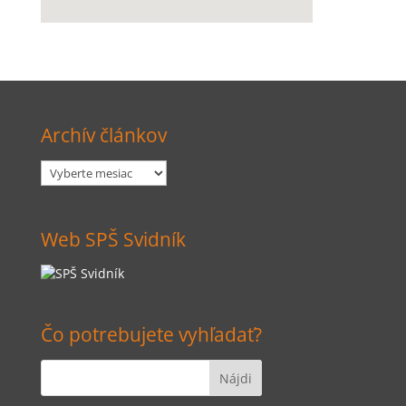
Archív článkov
Archív
článkov
Web SPŠ Svidník
Čo potrebujete vyhľadať?