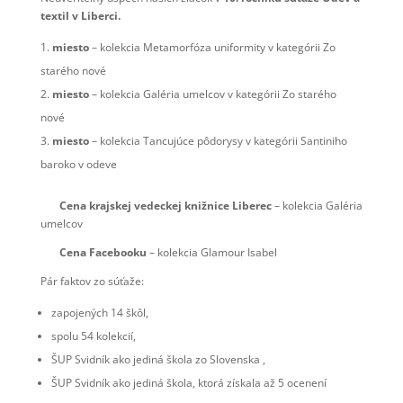
textil v Liberci.
miesto
– kolekcia Metamorfóza uniformity v kategórii Zo
starého nové
miesto
– kolekcia Galéria umelcov v kategórii Zo starého
nové
miesto
– kolekcia Tancujúce pôdorysy v kategórii Santiniho
baroko v odeve
Cena krajskej vedeckej knižnice Liberec
– kolekcia Galéria
umelcov
Cena Facebooku
– kolekcia Glamour Isabel
Pár faktov zo súťaže:
zapojených 14 škôl,
spolu 54 kolekcií,
ŠUP Svidník ako jediná škola zo Slovenska ,
ŠUP Svidník ako jediná škola, ktorá získala až 5 ocenení