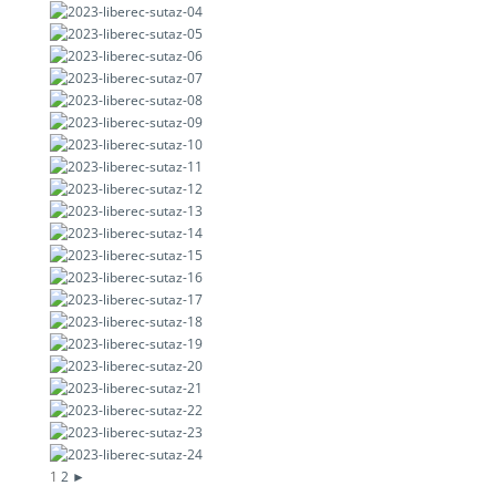
1
2
►