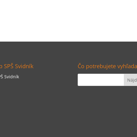
 SPŠ Svidník
Čo potrebujete vyhľada