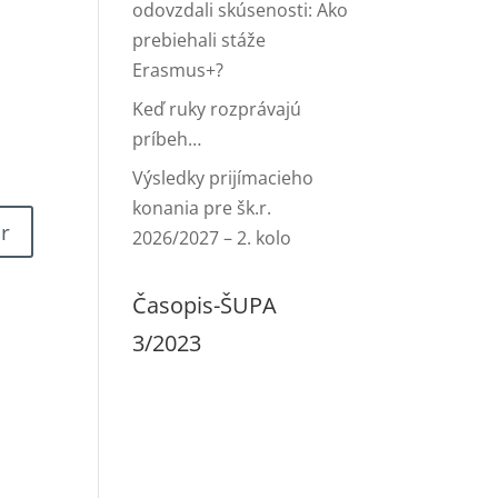
odovzdali skúsenosti: Ako
prebiehali stáže
Erasmus+?
Keď ruky rozprávajú
príbeh…
Výsledky prijímacieho
konania pre šk.r.
2026/2027 – 2. kolo
Časopis-ŠUPA
3/2023