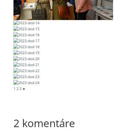
1
2
3
►
2 komentáre