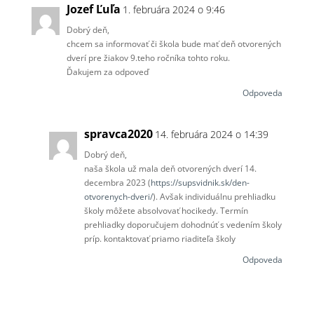
Jozef Ľuľa
1. februára 2024 o 9:46
Dobrý deň,
chcem sa informovať či škola bude mať deň otvorených
dverí pre žiakov 9.teho ročníka tohto roku.
Ďakujem za odpoveď
Odpoveda
spravca2020
14. februára 2024 o 14:39
Dobrý deň,
naša škola už mala deň otvorených dverí 14.
decembra 2023 (
https://supsvidnik.sk/den-
otvorenych-dveri/
). Avšak individuálnu prehliadku
školy môžete absolvovať hocikedy. Termín
prehliadky doporučujem dohodnúť s vedením školy
príp. kontaktovať priamo riaditeľa školy
Odpoveda