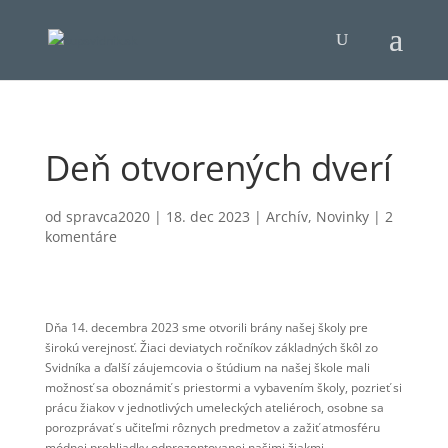
Deň otvorených dverí
od
spravca2020
|
18. dec 2023
|
Archív
,
Novinky
|
2
komentáre
Dňa 14. decembra 2023 sme otvorili brány našej školy pre
širokú verejnosť. Žiaci deviatych ročníkov základných škôl zo
Svidníka a ďalší záujemcovia o štúdium na našej škole mali
možnosť sa oboznámiť s priestormi a vybavením školy, pozrieť si
prácu žiakov v jednotlivých umeleckých ateliéroch, osobne sa
porozprávať s učiteľmi rôznych predmetov a zažiť atmosféru
módnej prehliadky odprezentovanej našimi žiakmi.