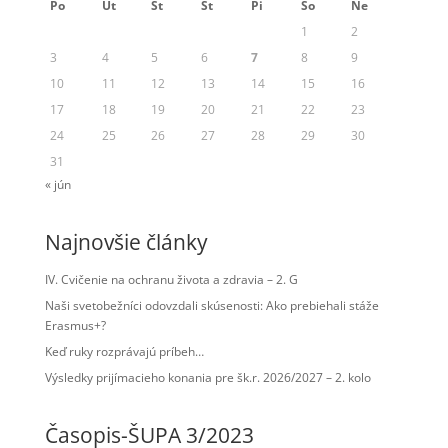
Po
Ut
St
Št
Pi
So
Ne
1
2
3
4
5
6
7
8
9
10
11
12
13
14
15
16
17
18
19
20
21
22
23
24
25
26
27
28
29
30
31
« jún
Najnovšie články
IV. Cvičenie na ochranu života a zdravia – 2. G
Naši svetobežníci odovzdali skúsenosti: Ako prebiehali stáže
Erasmus+?
Keď ruky rozprávajú príbeh…
Výsledky prijímacieho konania pre šk.r. 2026/2027 – 2. kolo
Časopis-ŠUPA 3/2023