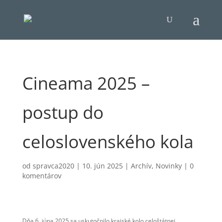
Cineama 2025 –
postup do
celoslovenského kola
od
spravca2020
|
10. jún 2025
|
Archív
,
Novinky
|
0
komentárov
Dňa 6. júna 2025 sa uskutočnilo krajské kolo celoštátnej