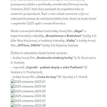
postupovej súťaže a prehliadky amatérskej filmovej tvorby
Cineama 2025. Naši žiaci postúpili do krajského kola so
siedmimi príspevkami. Štyri z nich získali ocenenie a tým si
zabezpečili postup do celoslovenského kola, ktoré sa bude konať
v septembri 2025 opäť v meste Kremnica.
Medzi ocenenými dielami bol krátky hraný film
„Ikigai“
a
experimentálny videoklip
„Brutalizmus v Bratislave“
žiačky 4.G
Júlie Niny Kocúrovej, a hudobný videoklip
„Vtáky“
a krátky hraný
film
„OFFline, ONlife“
žiačky 4.G Kataríny Gulovej.
Ďalšie tri videodiela získali čestné uznanie:
– krátky hraný film
„Kradnutie triednej knihy“
(J. N. Kocúrová a
K. Gulová),
– reportáž
„Supraśl – poklad skrytý v srdci Podlasia“
(K.
Gulová a V. Prochyrová),
– krátky hraný film
„Cesta do tmy“
(M. Vysokaj a F. Hvizd).