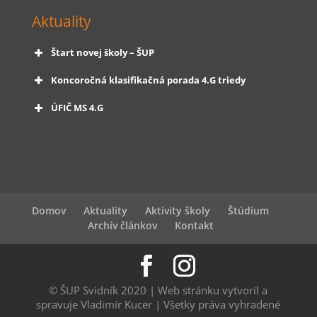
Aktuality
Štart novej školy – ŠUP
Koncoročná klasifikačná porada 4.G triedy
ÚFIČ MS 4.G
Domov
Aktuality
Aktivity školy
Štúdium
Archív článkov
Kontakt
© ŠUP Svidník 2020 | Web stránku vytvoril a
spravuje Vladimír Kucer | Všetky práva vyhradené