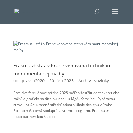
Erasmus+ stáž v Prahe venovaná technikám
monumentálnej maľby
od
spravca2020
|
20. feb 2025
|
Archív
,
Novinky
Prvé dva februárové týždne 2025 naších šesť študentiek tretieho
ročníka grafického dizajnu, spolu s MgA. Katarínou Rybárovou
strávili na Soukromné střední odborní škole designu v Prahe.
Bola to naša prvá spolupráca vrámci programu Erasmus+ s
touto partnerskou školou,...